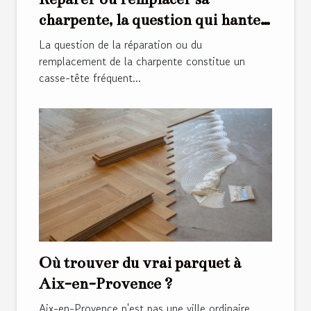
charpente, la question qui hante
les propriétaires
La question de la réparation ou du
remplacement de la charpente constitue un
casse-tête fréquent...
Où trouver du vrai parquet à
Aix-en-Provence ?
Aix-en-Provence n'est pas une ville ordinaire