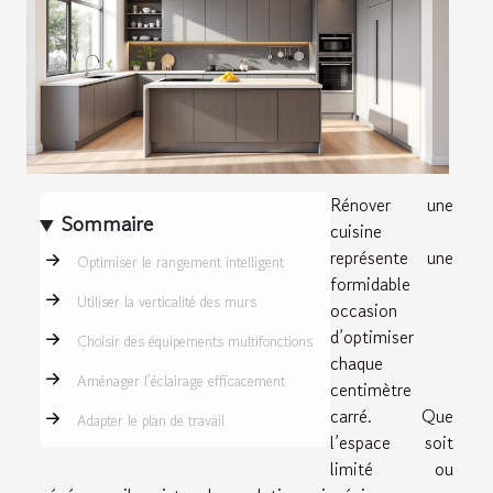
Rénover une
Sommaire
cuisine
représente une
Optimiser le rangement intelligent
formidable
Utiliser la verticalité des murs
occasion
d’optimiser
Choisir des équipements multifonctions
chaque
Aménager l’éclairage efficacement
centimètre
carré. Que
Adapter le plan de travail
l’espace soit
limité ou