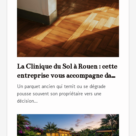
La Clinique du Sol à Rouen : cette
entreprise vous accompagne dans
la rénovation de parquets anciens
Un parquet ancien qui ternit ou se dégrade
pousse souvent son propriétaire vers une
décision...