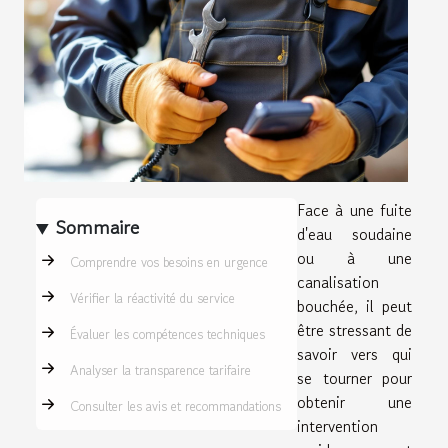
Face à une fuite
Sommaire
d'eau soudaine
ou à une
Comprendre vos besoins en urgence
canalisation
Vérifier la réactivité du service
bouchée, il peut
être stressant de
Évaluer les compétences techniques
savoir vers qui
Analyser la transparence tarifaire
se tourner pour
obtenir une
Consulter les avis et recommandations
intervention