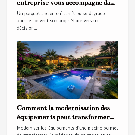
entreprise vous accompagne dans
la rénovation de parquets anciens
Un parquet ancien qui ternit ou se dégrade
pousse souvent son propriétaire vers une
décision...
Comment la modernisation des
équipements peut transformer
votre piscine ?
Moderniser les équipements d’une piscine permet