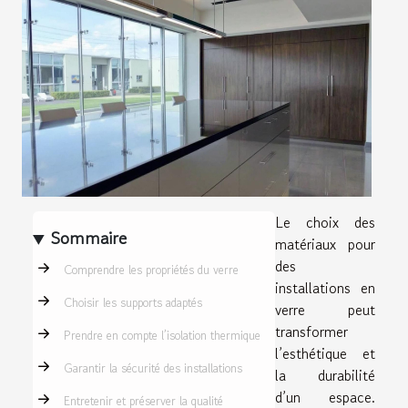
Le choix des
Sommaire
matériaux pour
des
Comprendre les propriétés du verre
installations en
Choisir les supports adaptés
verre peut
transformer
Prendre en compte l’isolation thermique
l’esthétique et
Garantir la sécurité des installations
la durabilité
d’un espace.
Entretenir et préserver la qualité