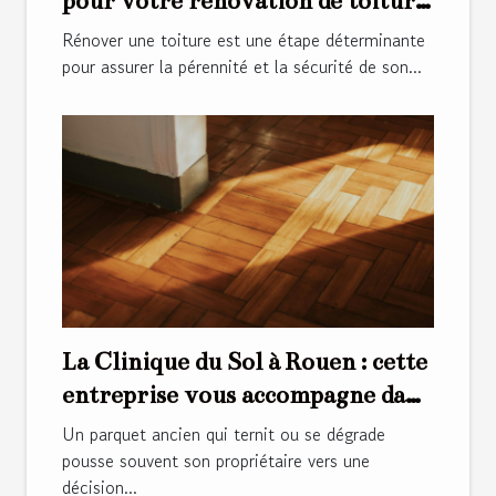
pour votre rénovation de toiture
?
Rénover une toiture est une étape déterminante
pour assurer la pérennité et la sécurité de son...
La Clinique du Sol à Rouen : cette
entreprise vous accompagne dans
la rénovation de parquets anciens
Un parquet ancien qui ternit ou se dégrade
pousse souvent son propriétaire vers une
décision...