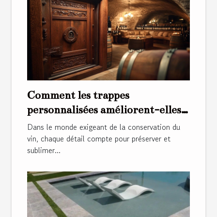
Comment les trappes
personnalisées améliorent-elles
l'esthétique et la sécurité des
Dans le monde exigeant de la conservation du
caves à vin ?
vin, chaque détail compte pour préserver et
sublimer...