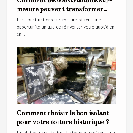
Comment les constructions sur-
mesure peuvent transformer
votre style de vie ?
Les constructions sur-mesure offrent une
opportunité unique de réinventer votre quotidien
en...
Comment choisir le bon isolant
pour votre toiture historique ?
L'isolation d'une toiture historique représente un