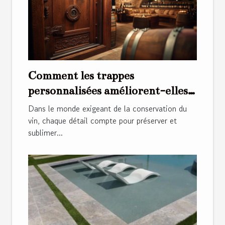
Comment les trappes
personnalisées améliorent-elles
l'esthétique et la sécurité des
Dans le monde exigeant de la conservation du
caves à vin ?
vin, chaque détail compte pour préserver et
sublimer...