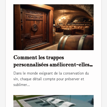
Comment les trappes
personnalisées améliorent-elles
l'esthétique et la sécurité des
Dans le monde exigeant de la conservation du
caves à vin ?
vin, chaque détail compte pour préserver et
sublimer...