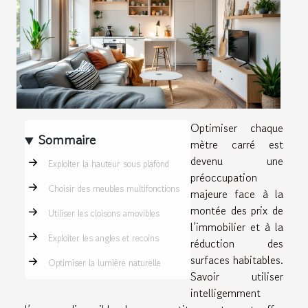
Optimiser chaque
Sommaire
mètre carré est
devenu une
Exploiter la hauteur sous plafond
préoccupation
Choisir des meubles multifonctions
majeure face à la
montée des prix de
Utiliser les cloisons amovibles
l’immobilier et à la
Exploiter les angles et recoins
réduction des
surfaces habitables.
Optimiser la lumière naturelle
Savoir utiliser
intelligemment