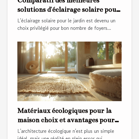
Comparatif des meilleures
solutions d'éclairage solaire pour
le jardin
L'éclairage solaire pour le jardin est devenu un
choix privilégié pour bon nombre de foyers...
Matériaux écologiques pour la
maison choix et avantages pour
un habitat durable
L'architecture écologique n'est plus un simple
idéal, mais une réalité en plein essor qui