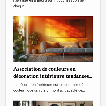
habitable en milieu urbain, l'optimisation de
chaque...
Association de couleurs en
décoration intérieure tendances
et harmonies gagnantes
La décoration intérieure est un domaine où la
couleur joue un rôle primordial, capable de...