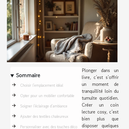
Plonger dans un
Sommaire
livre, c’est s’offrir
un moment de
Choisir l’emplacement idéal
tranquillité loin du
Opter pour un mobilier confortable
tumulte quotidien.
Créer un coin
Soigner l’éclairage d’ambiance
lecture cosy, c’est
Ajouter des textiles chaleureux
bien plus que
disposer quelques
Personnaliser avec des touches déco