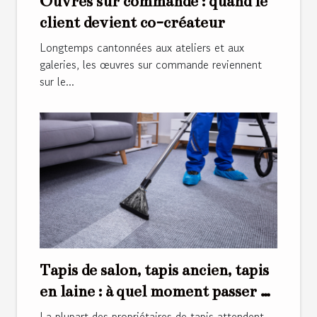
Œuvres sur commande : quand le
client devient co-créateur
Longtemps cantonnées aux ateliers et aux
galeries, les œuvres sur commande reviennent
sur le...
Tapis de salon, tapis ancien, tapis
en laine : à quel moment passer au
nettoyage professionnel ?
La plupart des propriétaires de tapis attendent