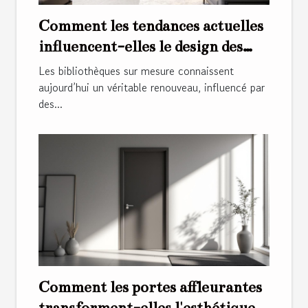
Comment les tendances actuelles
influencent-elles le design des
bibliothèques sur mesure ?
Les bibliothèques sur mesure connaissent
aujourd’hui un véritable renouveau, influencé par
des...
Comment les portes affleurantes
transforment-elles l'esthétique