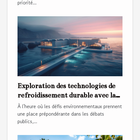
priorité...
Exploration des technologies de
refroidissement durable avec la
climatisation par eau de mer
À l'heure où les défis environnementaux prennent
une place prépondérante dans les débats
publics,...