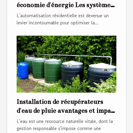
économie d'énergie Les systèmes
intelligents qui réduisent votre
L'automatisation résidentielle est devenue un
facture
levier incontournable pour optimiser la...
Installation de récupérateurs
d'eau de pluie avantages et impact
sur votre facture énergétique
L'eau est une ressource naturelle vitale, dont la
gestion responsable s'impose comme une