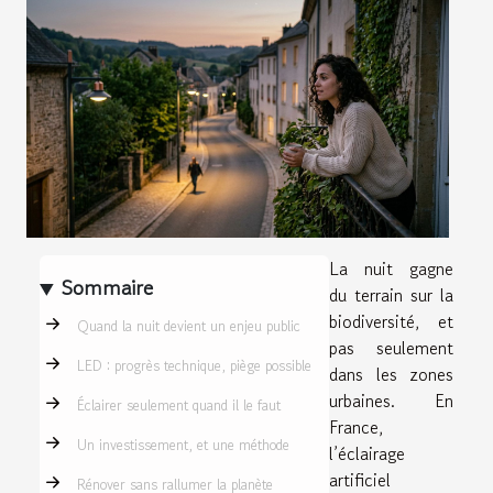
La nuit gagne
Sommaire
du terrain sur la
biodiversité, et
Quand la nuit devient un enjeu public
pas seulement
LED : progrès technique, piège possible
dans les zones
urbaines. En
Éclairer seulement quand il le faut
France,
Un investissement, et une méthode
l’éclairage
artificiel
Rénover sans rallumer la planète