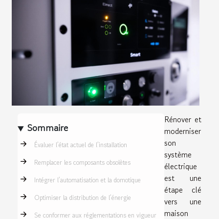
Rénover et
Sommaire
moderniser
son
Évaluer l’état actuel de l’installation
système
Remplacer les composants obsolètes
électrique
est une
Intégrer l’automatisation et la domotique
étape clé
Optimiser la distribution de l’énergie
vers une
maison
Se conformer aux réglementations en vigueur