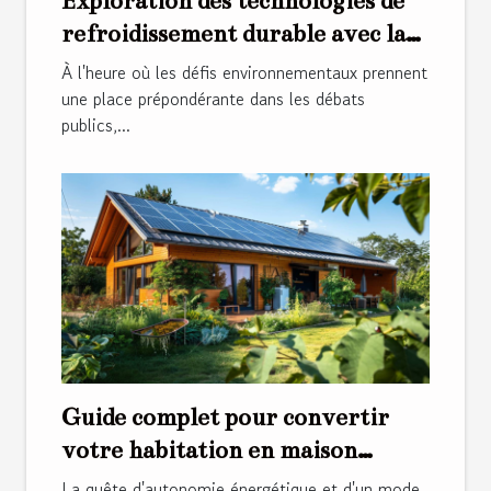
Exploration des technologies de
refroidissement durable avec la
climatisation par eau de mer
À l'heure où les défis environnementaux prennent
une place prépondérante dans les débats
publics,...
Guide complet pour convertir
votre habitation en maison
autonome
La quête d'autonomie énergétique et d'un mode