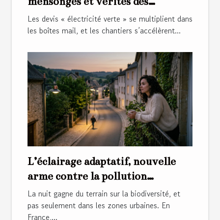
mensonges et vérités des
installations récentes
Les devis « électricité verte » se multiplient dans
les boîtes mail, et les chantiers s’accélèrent...
L’éclairage adaptatif, nouvelle
arme contre la pollution
lumineuse
La nuit gagne du terrain sur la biodiversité, et
pas seulement dans les zones urbaines. En
France,...