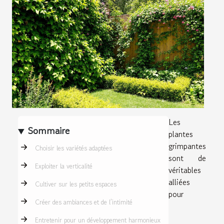
Les
Sommaire
plantes
grimpantes
Choisir les variétés adaptées
sont de
Exploiter la verticalité
véritables
alliées
Cultiver sur les petits espaces
pour
Créer des ambiances et de l’intimité
Entretenir pour un développement harmonieux