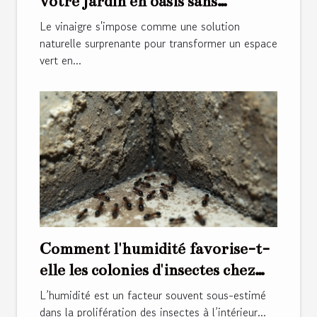
votre jardin en oasis sans
mauvaises herbes ?
Le vinaigre s'impose comme une solution
naturelle surprenante pour transformer un espace
vert en...
Comment l'humidité favorise-t-
elle les colonies d'insectes chez
soi ?
L’humidité est un facteur souvent sous-estimé
dans la prolifération des insectes à l’intérieur...