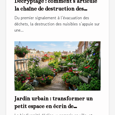
Décryptage : comment s’articule
la chaîne de destruction des
nuisibles
Du premier signalement à l’évacuation des
déchets, la destruction des nuisibles s’appuie sur
une...
Jardin urbain : transformer un
petit espace en écrin de
biodiversité chez soi